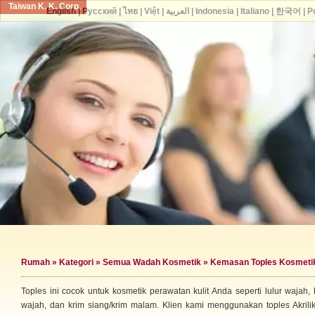
Taiwan K. K. Corp.
English
|
Русский
|
ไทย
|
Việt
|
العربية
|
Indonesia
|
Italiano
|
한국어
|
P
Rumah
»
Kategori
»
Semua Wadah Kosmetik
» Kemasan Toples Kosmeti
Toples ini cocok untuk kosmetik perawatan kulit Anda seperti lulur wajah,
wajah, dan krim siang/krim malam. Klien kami menggunakan toples Akrili