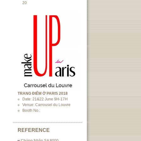
20
TRANG ĐIỂM Ở PARIS 2018
Date: 21&22 June 9H-17H
Venue: Carrousel du Louvre
Booth No.:
REFERENCE
Chứng Nhận SA 8000