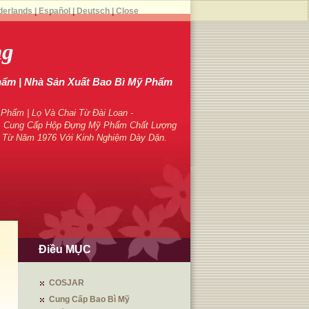
derlands
|
Español
|
Deutsch
|
Close
ng
hẩm | Nhà Sản Xuất Bao Bì Mỹ Phẩm
hẩm | Lọ Và Chai Từ Đài Loan -
 Cung Cấp Hộp Đựng Mỹ Phẩm Chất Lượng
 Từ Năm 1976 Với Kinh Nghiệm Dày Dặn.
Điều MỤC
COSJAR
Cung Cấp Bao Bì Mỹ