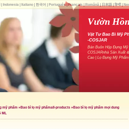
ا
|
Indonesia
|
Italiano
|
한국어
|
Português
|
Français
|
Română
|
日本語
|
हिन्दी
|
Ne
Vườn Hồ
Vật Tư Bao Bì Mỹ P
-COSJAR
Bán Buôn Hộp Đựng Mỹ P
COSJARnhà Sản Xuất &
Cao | Lọ Đựng Mỹ Phẩm
ng mỹ phẩm
»
Bao bì lọ mỹ phẩm
all-products »
Bao bì lọ mỹ phẩm mọi dung
5 ML