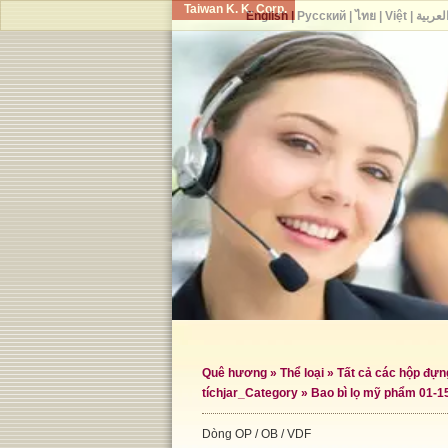
Taiwan K. K. Corp.
English
|
Русский
|
ไทย
|
Việt
|
لعربية
Quê hương
»
Thể loại
»
Tất cả các hộp đự
tích
jar_Category »
Bao bì lọ mỹ phẩm 01-1
Dòng OP / OB / VDF