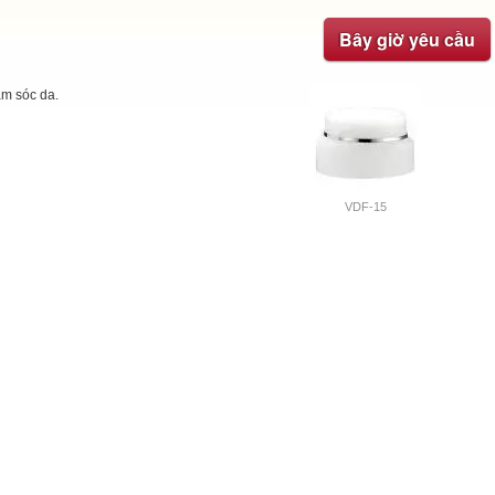
Bây giờ yêu cầu
m sóc da.
VDF-15