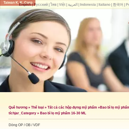
Taiwan K. K. Corp.
English
|
Русский
|
ไทย
|
Việt
|
العربية
|
Indonesia
|
Italiano
|
한국어
|
P
Quê hương
»
Thể loại
»
Tất cả các hộp đựng mỹ phẩm
»
Bao bì lọ mỹ phẩ
tích
jar_Category »
Bao bì lọ mỹ phẩm 16-30 ML
Dòng OP / OB / VDF