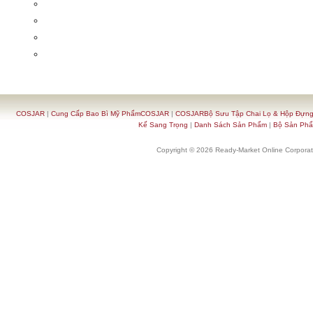
COSJAR
|
Cung Cấp Bao Bì Mỹ PhẩmCOSJAR
|
COSJARBộ Sưu Tập Chai Lọ & Hộp Đựn
Kế Sang Trọng
|
Danh Sách Sản Phẩm
|
Bộ Sản Ph
Copyright © 2026 Ready-Market Online Corporat