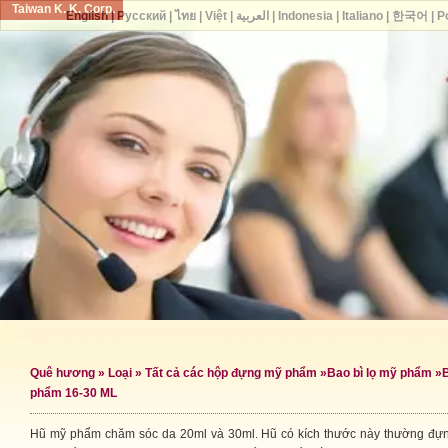
Taiwan K. K. Corp.
English
|
Русский
|
ไทย
|
Việt
|
العربية
|
Indonesia
|
Italiano
|
한국어
|
P
Quê hương
»
Loại
»
Tất cả các hộp đựng mỹ phẩm
»
Bao bì lọ mỹ phẩm
»
B
phẩm 16-30 ML
Hũ mỹ phẩm chăm sóc da 20ml và 30ml. Hũ có kích thước này thường đự