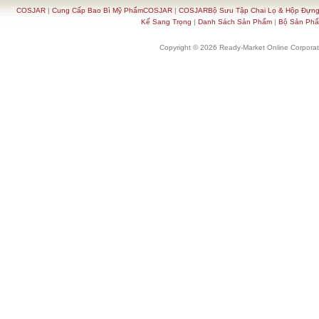
COSJAR
|
Cung Cấp Bao Bì Mỹ PhẩmCOSJAR
|
COSJARBộ Sưu Tập Chai Lọ & Hộp Đựn
Kế Sang Trọng
|
Danh Sách Sản Phẩm
|
Bộ Sản Ph
Copyright © 2026 Ready-Market Online Corporat