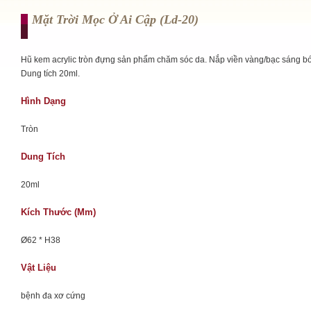
Mặt Trời Mọc Ở Ai Cập (ld-20)
Hũ kem acrylic tròn đựng sản phẩm chăm sóc da. Nắp viền vàng/bạc sáng b
Dung tích 20ml.
Hình Dạng
Tròn
Dung Tích
20ml
Kích Thước (mm)
Ø62 * H38
Vật Liệu
bệnh đa xơ cứng