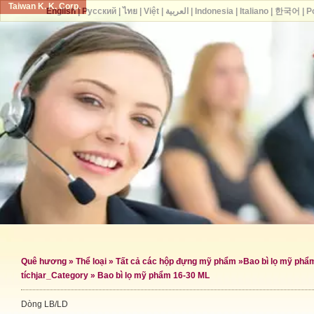
Taiwan K. K. Corp.
English
|
Русский
|
ไทย
|
Việt
|
العربية
|
Indonesia
|
Italiano
|
한국어
|
P
Quê hương
»
Thể loại
»
Tất cả các hộp đựng mỹ phẩm
»
Bao bì lọ mỹ phẩ
tích
jar_Category »
Bao bì lọ mỹ phẩm 16-30 ML
Dòng LB/LD