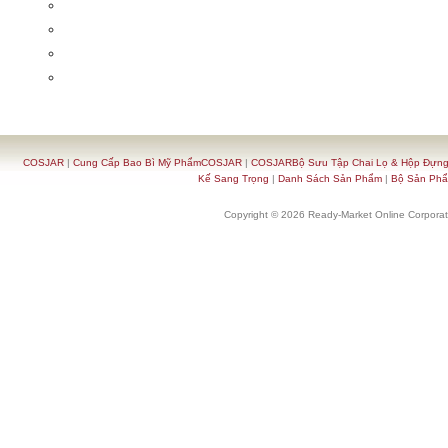
COSJAR
|
Cung Cấp Bao Bì Mỹ PhẩmCOSJAR
|
COSJARBộ Sưu Tập Chai Lọ & Hộp Đựn
Kế Sang Trọng
|
Danh Sách Sản Phẩm
|
Bộ Sản Ph
Copyright © 2026 Ready-Market Online Corporat