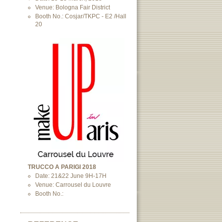
Venue: Bologna Fair District
Booth No.: Cosjar/TKPC - E2 /Hall
20
TRUCCO A PARIGI 2018
Date: 21&22 June 9H-17H
Venue: Carrousel du Louvre
Booth No.: