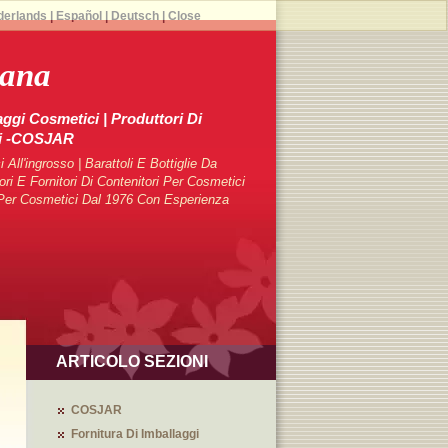
derlands
|
Español
|
Deutsch
|
Close
iana
aggi Cosmetici | Produttori Di
ci -COSJAR
 All'ingrosso | Barattoli E Bottiglie Da
 E Fornitori Di Contenitori Per Cosmetici
i Per Cosmetici Dal 1976 Con Esperienza
ARTICOLO SEZIONI
COSJAR
Fornitura Di Imballaggi