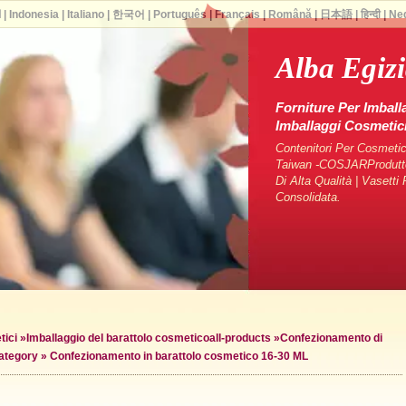
ا
|
Indonesia
|
Italiano
|
한국어
|
Português
|
Français
|
Română
|
日本語
|
हिन्दी
|
Ne
Alba Egiz
Forniture Per Imball
Imballaggi Cosmeti
Contenitori Per Cosmetici
Taiwan -COSJARProduttori
Di Alta Qualità | Vasett
Consolidata.
tici
»
Imballaggio del barattolo cosmetico
all-products »
Confezionamento di
ategory »
Confezionamento in barattolo cosmetico 16-30 ML