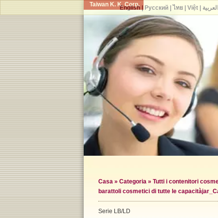
Taiwan K. K. Corp.
English
|
Русский
|
ไทย
|
Việt
|
لعربية
Casa
»
Categoria
»
Tutti i contenitori cosme
barattoli cosmetici di tutte le capacità
jar_C
Serie LB/LD