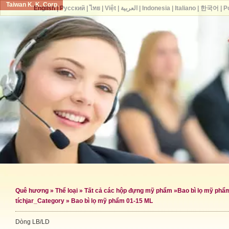
Taiwan K. K. Corp.
English
|
Русский
|
ไทย
|
Việt
|
العربية
|
Indonesia
|
Italiano
|
한국어
|
P
Quê hương
»
Thể loại
»
Tất cả các hộp đựng mỹ phẩm
»
Bao bì lọ mỹ phẩ
tích
jar_Category »
Bao bì lọ mỹ phẩm 01-15 ML
Dòng LB/LD