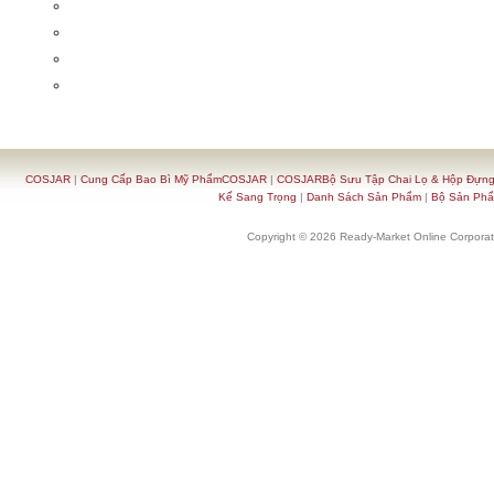
COSJAR
|
Cung Cấp Bao Bì Mỹ PhẩmCOSJAR
|
COSJARBộ Sưu Tập Chai Lọ & Hộp Đựn
Kế Sang Trọng
|
Danh Sách Sản Phẩm
|
Bộ Sản Ph
Copyright © 2026 Ready-Market Online Corporat