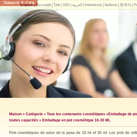
Taiwan K. K. Corp.
English
|
Русский
|
ไทย
|
Việt
|
العربية
|
Indonesia
|
Italiano
|
한국어
|
P
Maison
»
Catégorie
»
Tous les contenants cosmétiques
»
Emballage de po
toutes capacités
» Emballage en pot cosmétique 16-30 ML
Pots cosmétiques de soins de la peau de 20 ml et 30 ml. Les pots de cette