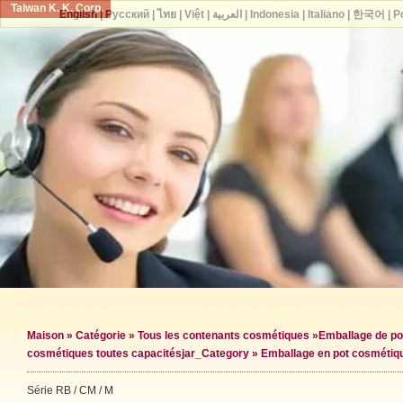
Taiwan K. K. Corp.
English
|
Русский
|
ไทย
|
Việt
|
العربية
|
Indonesia
|
Italiano
|
한국어
|
P
Maison
»
Catégorie
»
Tous les contenants cosmétiques
»
Emballage de po
cosmétiques toutes capacités
jar_Category »
Emballage en pot cosmétiq
Série RB / CM / M