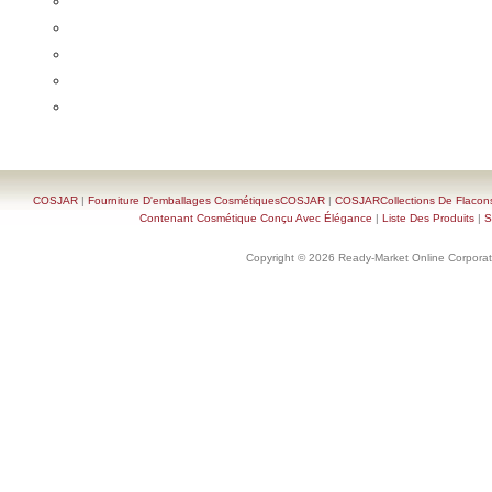
COSJAR
|
Fourniture D'emballages CosmétiquesCOSJAR
|
COSJARCollections De Flacon
Contenant Cosmétique Conçu Avec Élégance
|
Liste Des Produits
|
S
Copyright © 2026 Ready-Market Online Corporat