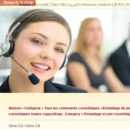
Taiwan K. K. Corp.
English
|
Русский
|
ไทย
|
Việt
|
العربية
|
Indonesia
|
Italiano
|
한국어
|
P
Maison
»
Catégorie
»
Tous les contenants cosmétiques
»
Emballage de po
cosmétiques toutes capacités
jar_Category »
Emballage en pot cosmétiq
Série CD / Série CB