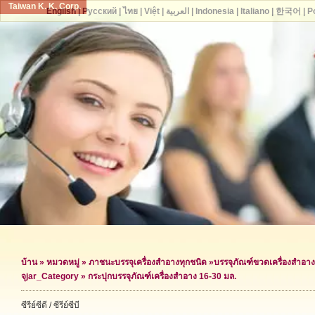
Taiwan K. K. Corp.
English
|
Русский
|
ไทย
|
Việt
|
العربية
|
Indonesia
|
Italiano
|
한국어
|
P
บ้าน
»
หมวดหมู่
»
ภาชนะบรรจุเครื่องสำอางทุกชนิด
»
บรรจุภัณฑ์ขวดเครื่องสำอาง
จุ
jar_Category »
กระปุกบรรจุภัณฑ์เครื่องสำอาง 16-30 มล.
ซีรีย์ซีดี / ซีรีย์ซีบี