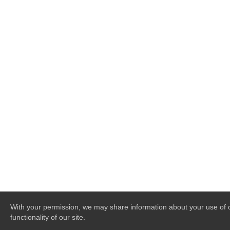
With your permission, we may share information about your use of ou
functionality of our site.