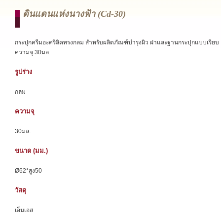
ดินแดนแห่งนางฟ้า (cd-30)
กระปุกครีมอะครีลิคทรงกลม สำหรับผลิตภัณฑ์บำรุงผิว ฝาและฐานกระปุกแบบเรียบ
ความจุ 30มล.
รูปร่าง
กลม
ความจุ
30มล.
ขนาด (มม.)
Ø62*สูง50
วัสดุ
เอ็มเอส