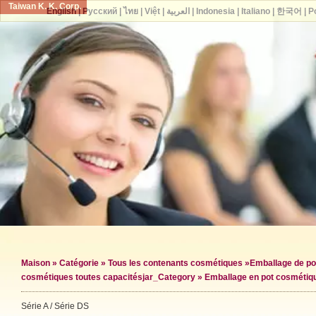
Taiwan K. K. Corp.
English
|
Русский
|
ไทย
|
Việt
|
العربية
|
Indonesia
|
Italiano
|
한국어
|
P
Maison
»
Catégorie
»
Tous les contenants cosmétiques
»
Emballage de po
cosmétiques toutes capacités
jar_Category »
Emballage en pot cosmétiq
Série A / Série DS