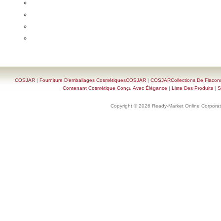
COSJAR
|
Fourniture D'emballages CosmétiquesCOSJAR
|
COSJARCollections De Flacon
Contenant Cosmétique Conçu Avec Élégance
|
Liste Des Produits
|
S
Copyright © 2026 Ready-Market Online Corporat