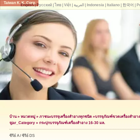
Taiwan K. K. Corp.
English
|
Русский
|
ไทย
|
Việt
|
العربية
|
Indonesia
|
Italiano
|
한국어
|
P
บ้าน
»
หมวดหมู่
»
ภาชนะบรรจุเครื่องสำอางทุกชนิด
»
บรรจุภัณฑ์ขวดเครื่องสำอาง
จุ
jar_Category »
กระปุกบรรจุภัณฑ์เครื่องสำอาง 16-30 มล.
ซีรีย์ A / ซีรีย์ DS