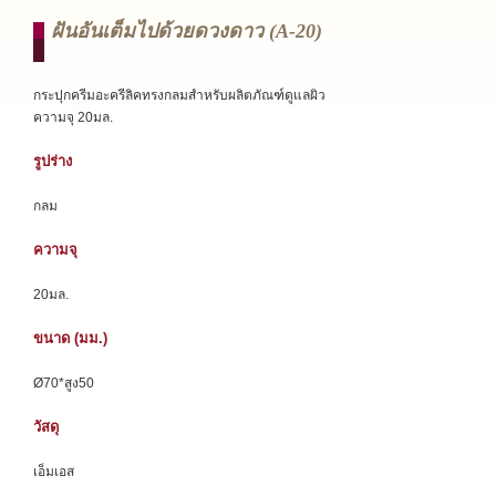
ฝันอันเต็มไปด้วยดวงดาว (a-20)
กระปุกครีมอะครีลิคทรงกลมสำหรับผลิตภัณฑ์ดูแลผิว
ความจุ 20มล.
รูปร่าง
กลม
ความจุ
20มล.
ขนาด (มม.)
Ø70*สูง50
วัสดุ
เอ็มเอส