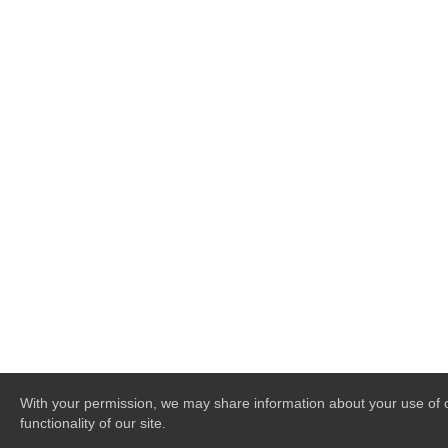
With your permission, we may share information about your use of ou
functionality of our site.