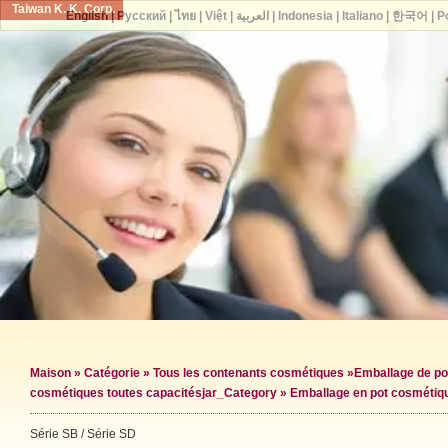
Taiwan K. K. Corp.
English
|
Русский
|
ไทย
|
Việt
|
العربية
|
Indonesia
|
Italiano
|
한국어
|
P
Maison
»
Catégorie
»
Tous les contenants cosmétiques
»
Emballage de po
cosmétiques toutes capacités
jar_Category »
Emballage en pot cosmétiq
Série SB / Série SD