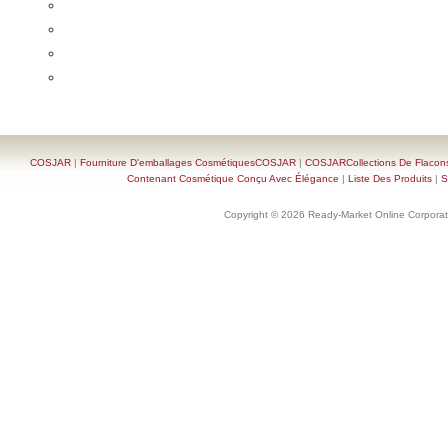
COSJAR
|
Fourniture D'emballages CosmétiquesCOSJAR
|
COSJARCollections De Flacon
Contenant Cosmétique Conçu Avec Élégance
|
Liste Des Produits
|
S
Copyright © 2026 Ready-Market Online Corporat