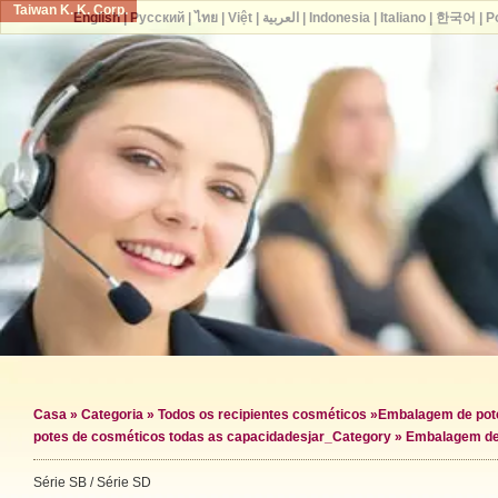
Taiwan K. K. Corp.
English
|
Русский
|
ไทย
|
Việt
|
العربية
|
Indonesia
|
Italiano
|
한국어
|
P
Casa
»
Categoria
»
Todos os recipientes cosméticos
»
Embalagem de pot
potes de cosméticos todas as capacidades
jar_Category »
Embalagem de
Série SB / Série SD