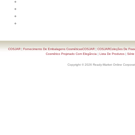
COSJAR
|
Fornecimento De Embalagens CosméticasCOSJAR
|
COSJARColeções De Frasc
Cosmético Projetado Com Elegância
|
Lista De Produtos
|
Série
Copyright © 2026 Ready-Market Online Corporat