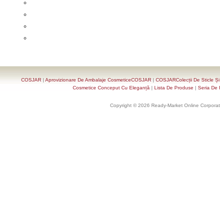
COSJAR
|
Aprovizionare De Ambalaje CosmeticeCOSJAR
|
COSJARColecții De Sticle Ș
Cosmetice Conceput Cu Eleganță
|
Lista De Produse
|
Seria De 
Copyright © 2026 Ready-Market Online Corporat