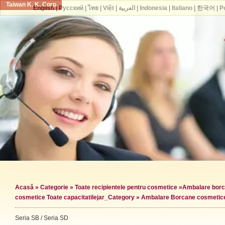
Taiwan K. K. Corp.
English
|
Русский
|
ไทย
|
Việt
|
العربية
|
Indonesia
|
Italiano
|
한국어
|
P
Acasă
»
Categorie
»
Toate recipientele pentru cosmetice
»
Ambalare borc
cosmetice Toate capacitatile
jar_Category »
Ambalare Borcane cosmetic
Seria SB / Seria SD