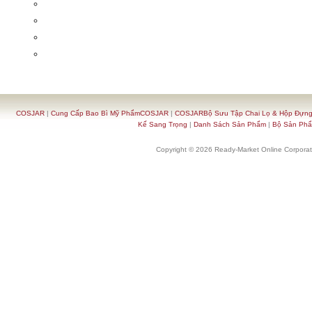
COSJAR
|
Cung Cấp Bao Bì Mỹ PhẩmCOSJAR
|
COSJARBộ Sưu Tập Chai Lọ & Hộp Đựn
Kế Sang Trọng
|
Danh Sách Sản Phẩm
|
Bộ Sản Ph
Copyright © 2026 Ready-Market Online Corporat