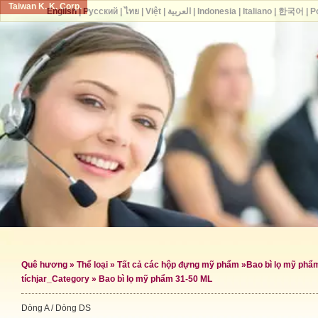
Taiwan K. K. Corp.
English
|
Русский
|
ไทย
|
Việt
|
العربية
|
Indonesia
|
Italiano
|
한국어
|
P
Quê hương
»
Thể loại
»
Tất cả các hộp đựng mỹ phẩm
»
Bao bì lọ mỹ phẩ
tích
jar_Category »
Bao bì lọ mỹ phẩm 31-50 ML
Dòng A / Dòng DS