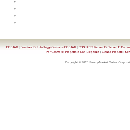
COSJAR
|
Fornitura Di Imballaggi CosmeticiCOSJAR
|
COSJARCollezioni Di Flaconi E Conten
Per Cosmetici Progettato Con Eleganza
|
Elenco Prodotti
|
Ser
Copyright © 2026 Ready-Market Online Corporat