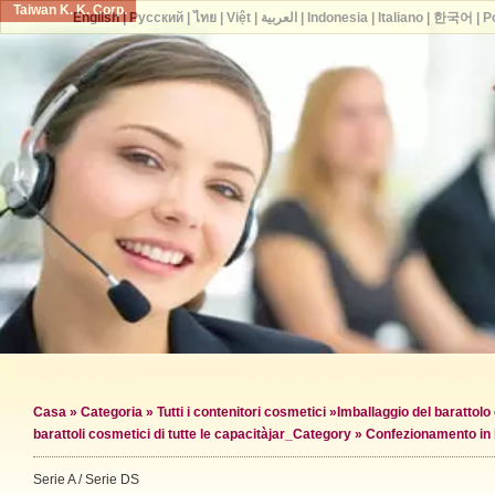
Taiwan K. K. Corp.
English
|
Русский
|
ไทย
|
Việt
|
العربية
|
Indonesia
|
Italiano
|
한국어
|
P
Casa
»
Categoria
»
Tutti i contenitori cosmetici
»
Imballaggio del barattol
barattoli cosmetici di tutte le capacità
jar_Category »
Confezionamento in 
Serie A / Serie DS