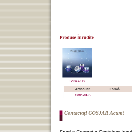
Produse Înrudite
Seria A/DS
Articol nr.
Formă
Seria A/DS
Contactați COSJAR Acum!