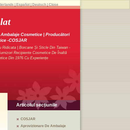
derlands
|
Español
|
Deutsch
|
Close
lat
Ambalaje Cosmetice | Producători
tice -COSJAR
Ridicata | Borcane Și Sticle Din Taiwan -
rnizori Recipiente Cosmetice De Înaltă
etice Din 1976 Cu Experiențe
Articolul secțiunile
COSJAR
Aprovizionare De Ambalaje