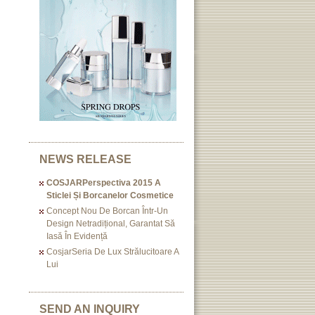
NEWS RELEASE
COSJARPerspectiva 2015 A
Sticlei Și Borcanelor Cosmetice
Concept Nou De Borcan Într-Un
Design Netradițional, Garantat Să
Iasă În Evidență
CosjarSeria De Lux Strălucitoare A
Lui
SEND AN INQUIRY