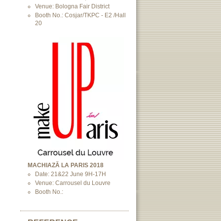
Venue: Bologna Fair District
Booth No.: Cosjar/TKPC - E2 /Hall
20
MACHIAZĂ LA PARIS 2018
Date: 21&22 June 9H-17H
Venue: Carrousel du Louvre
Booth No.: