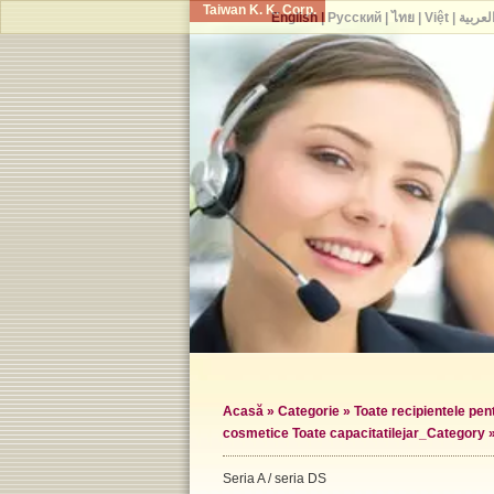
Taiwan K. K. Corp.
English
|
Русский
|
ไทย
|
Việt
|
العربي
Acasă
»
Categorie
»
Toate recipientele pe
cosmetice Toate capacitatile
jar_Category 
Seria A / seria DS