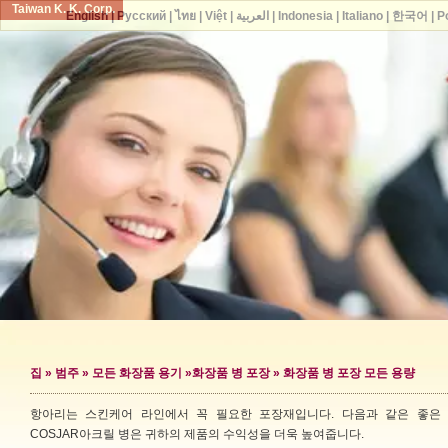
Taiwan K. K. Corp.
English
|
Русский
|
ไทย
|
Việt
|
العربية
|
Indonesia
|
Italiano
|
한국어
|
P
집
»
범주
»
모든 화장품 용기
»
화장품 병 포장
» 화장품 병 포장 모든 용량
항아리는 스킨케어 라인에서 꼭 필요한 포장재입니다. 다음과 같은 좋은
COSJAR아크릴 병은 귀하의 제품의 수익성을 더욱 높여줍니다.