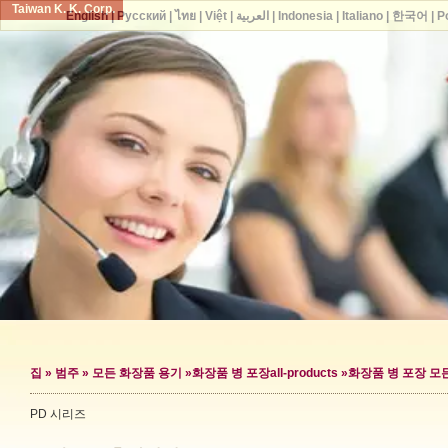
Taiwan K. K. Corp.
English
|
Русский
|
ไทย
|
Việt
|
العربية
|
Indonesia
|
Italiano
|
한국어
|
P
집
»
범주
»
모든 화장품 용기
»
화장품 병 포장
all-products »
화장품 병 포장 모
PD 시리즈