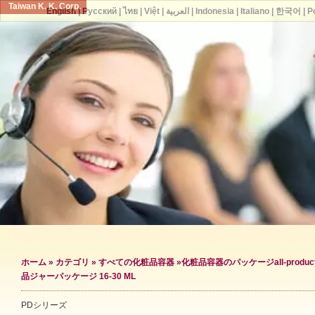
Taiwan K. K. Corp.
English
|
Русский
|
ไทย
|
Việt
|
العربية
|
Indonesia
|
Italiano
|
한국어
|
P
ホーム
»
カテゴリ
»
すべての化粧品容器
»
化粧品容器のパッケージ
all-produc
品ジャーパッケージ 16-30 ML
PDシリーズ