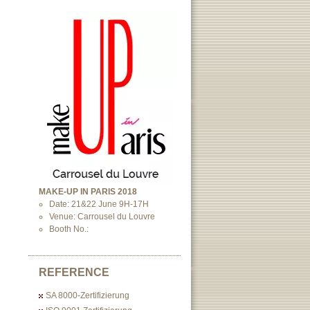
MAKE-UP IN PARIS 2018
Date: 21&22 June 9H-17H
Venue: Carrousel du Louvre
Booth No.:
REFERENCE
SA 8000-Zertifizierung