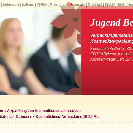
ا
|
Indonesia
|
Italiano
|
한국어
|
Português
|
Français
|
Română
|
日本語
|
हिन्दी
|
Ne
Jugend Be
Verpackungsmaterial
Kosmetikverpackun
Kosmetikbehälter Großha
COSJARHersteller Und Li
Kosmetiktiegel Seit 1976
er
»
Verpackung von Kosmetikdosen
all-products
itäten
jar_Category »
Kosmetiktiegel Verpackung 16-30 ML