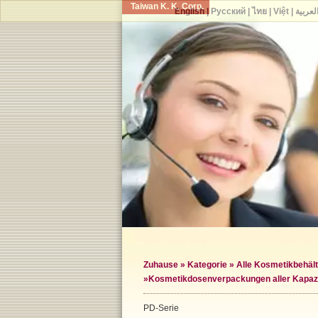
Taiwan K. K. Corp.
English
|
Русский
|
ไทย
|
Việt
|
لعربية
Zuhause
»
Kategorie
»
Alle Kosmetikbehält
»
Kosmetikdosenverpackungen aller Kapaz
PD-Serie