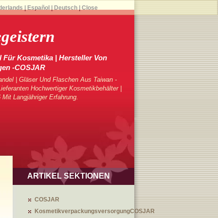
derlands
|
Español
|
Deutsch
|
Close
geistern
 Für Kosmetika | Hersteller Von
gen -COSJAR
ndel | Gläser Und Flaschen Aus Taiwan -
eferanten Hochwertiger Kosmetikbehälter |
 Mit Langjähriger Erfahrung.
ARTIKEL SEKTIONEN
COSJAR
KosmetikverpackungsversorgungCOSJAR