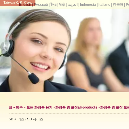
Taiwan K. K. Corp.
English
|
Русский
|
ไทย
|
Việt
|
العربية
|
Indonesia
|
Italiano
|
한국어
|
P
집
»
범주
»
모든 화장품 용기
»
화장품 병 포장
all-products »
화장품 병 포장 모
SB 시리즈 / SD 시리즈