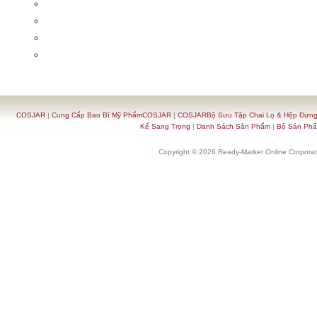
COSJAR
|
Cung Cấp Bao Bì Mỹ PhẩmCOSJAR
|
COSJARBộ Sưu Tập Chai Lọ & Hộp Đựn
Kế Sang Trọng
|
Danh Sách Sản Phẩm
|
Bộ Sản Ph
Copyright © 2026 Ready-Market Online Corporat