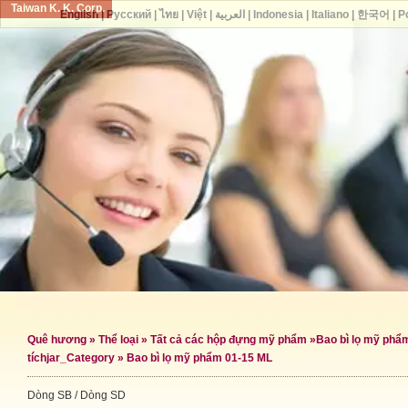
Taiwan K. K. Corp.
English
|
Русский
|
ไทย
|
Việt
|
العربية
|
Indonesia
|
Italiano
|
한국어
|
P
Quê hương
»
Thể loại
»
Tất cả các hộp đựng mỹ phẩm
»
Bao bì lọ mỹ phẩ
tích
jar_Category »
Bao bì lọ mỹ phẩm 01-15 ML
Dòng SB / Dòng SD