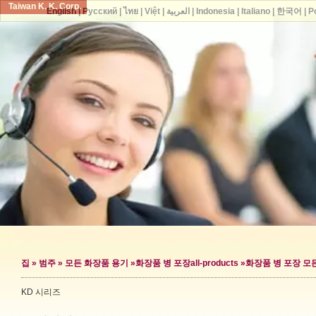
Taiwan K. K. Corp.
English
|
Русский
|
ไทย
|
Việt
|
العربية
|
Indonesia
|
Italiano
|
한국어
|
P
집
»
범주
»
모든 화장품 용기
»
화장품 병 포장
all-products »
화장품 병 포장 모
KD 시리즈