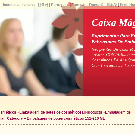
ا
|
Indonesia
|
Italiano
|
한국어
|
Português
|
Français
|
Română
|
日本語
|
हिन्दी
|
Ne
Caixa Má
Suprimentos Para E
Fabricantes De Em
Recipientes De Cosméti
Taiwan -COSJARfabrican
Cosméticos De Alta Qua
Com Experiências Exper
osméticos
»
Embalagem de potes de cosméticos
all-products »
Embalagem de
s
jar_Category »
Embalagem de potes cosméticos 151-210 ML