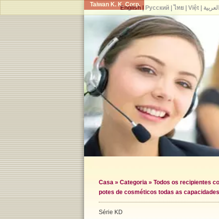
Taiwan K. K. Corp.
English
|
Русский
|
ไทย
|
Việt
|
لعربية
Casa
»
Categoria
»
Todos os recipientes c
potes de cosméticos todas as capacidade
Série KD