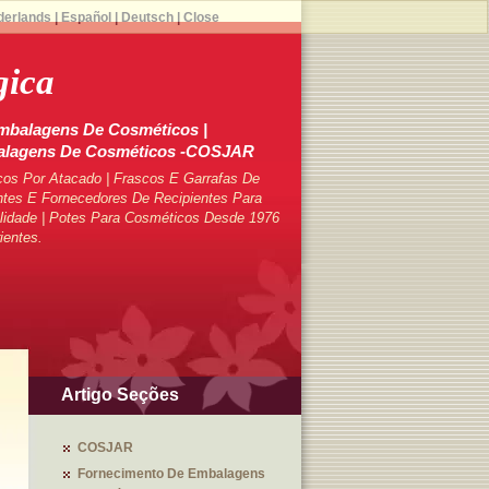
derlands
|
Español
|
Deutsch
|
Close
gica
mbalagens De Cosméticos |
balagens De Cosméticos -COSJAR
cos Por Atacado | Frascos E Garrafas De
tes E Fornecedores De Recipientes Para
lidade | Potes Para Cosméticos Desde 1976
ientes.
Artigo Seções
COSJAR
Fornecimento De Embalagens