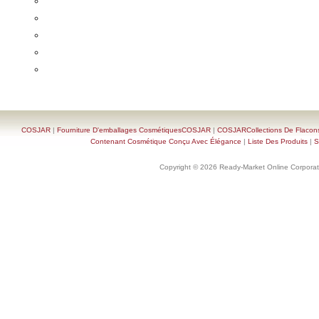
COSJAR
|
Fourniture D'emballages CosmétiquesCOSJAR
|
COSJARCollections De Flacon
Contenant Cosmétique Conçu Avec Élégance
|
Liste Des Produits
|
S
Copyright © 2026 Ready-Market Online Corporat