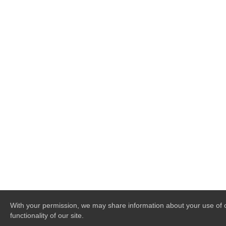
With your permission, we may share information about your use of ou
functionality of our site.