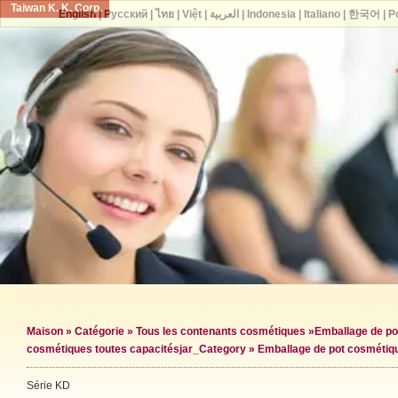
Taiwan K. K. Corp.
English
|
Русский
|
ไทย
|
Việt
|
العربية
|
Indonesia
|
Italiano
|
한국어
|
P
Maison
»
Catégorie
»
Tous les contenants cosmétiques
»
Emballage de po
cosmétiques toutes capacités
jar_Category »
Emballage de pot cosmétiq
Série KD