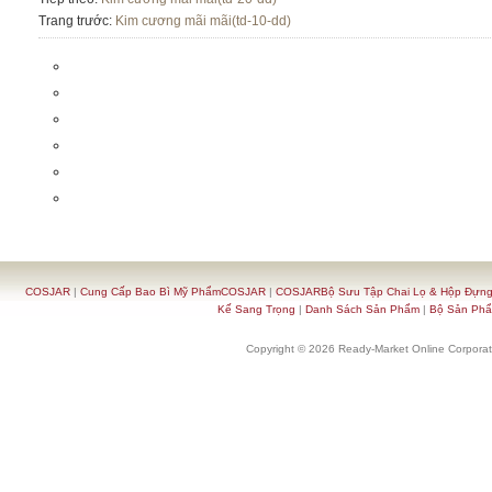
Trang trước:
Kim cương mãi mãi(td-10-dd)
COSJAR
|
Cung Cấp Bao Bì Mỹ PhẩmCOSJAR
|
COSJARBộ Sưu Tập Chai Lọ & Hộp Đựn
Kế Sang Trọng
|
Danh Sách Sản Phẩm
|
Bộ Sản Ph
Copyright © 2026 Ready-Market Online Corporat