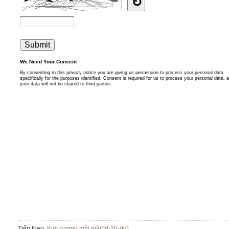
Tiếp theo:
Kim cương mãi mãi(td-20-dd)