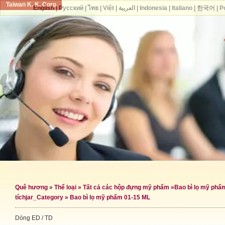
Taiwan K. K. Corp.
English
|
Русский
|
ไทย
|
Việt
|
العربية
|
Indonesia
|
Italiano
|
한국어
|
P
Quê hương
»
Thể loại
»
Tất cả các hộp đựng mỹ phẩm
»
Bao bì lọ mỹ phẩ
tích
jar_Category »
Bao bì lọ mỹ phẩm 01-15 ML
Dòng ED / TD