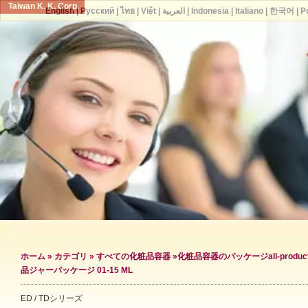
Taiwan K. K. Corp.
English
|
Русский
|
ไทย
|
Việt
|
العربية
|
Indonesia
|
Italiano
|
한국어
|
P
ホーム
»
カテゴリ
»
すべての化粧品容器
»
化粧品容器のパッケージ
all-produc
品ジャーパッケージ 01-15 ML
ED / TDシリーズ