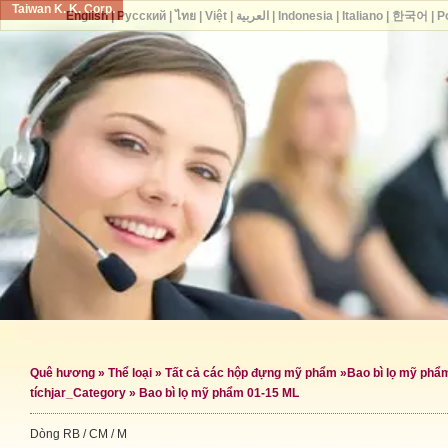
Taiwan K. K. Corp.
English
|
Русский
|
ไทย
|
Việt
|
العربية
|
Indonesia
|
Italiano
|
한국어
|
P
Quê hương
»
Thể loại
»
Tất cả các hộp đựng mỹ phẩm
»
Bao bì lọ mỹ phẩ
tích
jar_Category »
Bao bì lọ mỹ phẩm 01-15 ML
Dòng RB / CM / M