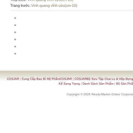
Trang trước:
Vinh quang vĩnh cửu(cm-10)
COSJAR
|
Cung Cấp Bao Bì Mỹ PhẩmCOSJAR
|
COSJARBộ Sưu Tập Chai Lọ & Hộp Đựn
Kế Sang Trọng
|
Danh Sách Sản Phẩm
|
Bộ Sản Ph
Copyright © 2026 Ready-Market Online Corporat