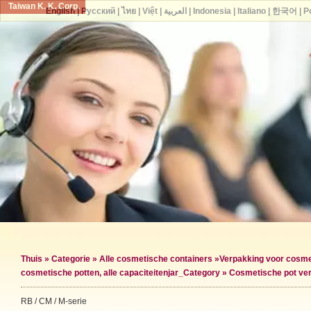
Taiwan K. K. Corp.
English
|
Русский
|
ไทย
|
Việt
|
العربية
|
Indonesia
|
Italiano
|
한국어
|
P
Thuis
»
Categorie
»
Alle cosmetische containers
»
Verpakking voor cosme
cosmetische potten, alle capaciteiten
jar_Category »
Cosmetische pot ve
RB / CM / M-serie