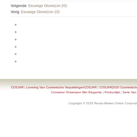
Volgende:
Eeuwige Glorie(cm-20)
Vorig:
Eeuwige Glorie(cm-10)
COSJAR
|
Levering Van Cosmetische VerpakkingenCOSJAR
|
COSJAR2020 Cosmetische F
Container Ontworpen Met Elegantie
|
Productlijst
|
Serie Van
Copyright © 2026 Ready-Market Online Corporat