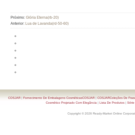
Próximo:
Glória Eterna(rb-20)
Anterior:
Lua de Lavanda(rd-50-60)
COSJAR
|
Fornecimento De Embalagens CosméticasCOSJAR
|
COSJARColeções De Frasc
Cosmético Projetado Com Elegância
|
Lista De Produtos
|
Série
Copyright © 2026 Ready-Market Online Corporat