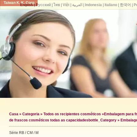
Taiwan K. K. Corp.
English
|
Русский
|
ไทย
|
Việt
|
العربية
|
Indonesia
|
Italiano
|
한국어
|
P
Casa
»
Categoria
»
Todos os recipientes cosméticos
»
Embalagem para f
de frascos cosméticos todas as capacidades
bottle_Category »
Embalage
Série RB / CM / M