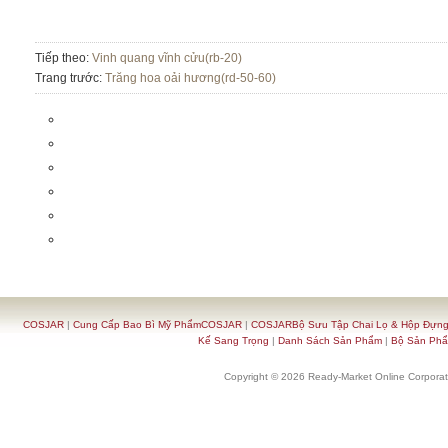
Tiếp theo:
Vinh quang vĩnh cửu(rb-20)
Trang trước:
Trăng hoa oải hương(rd-50-60)
COSJAR
|
Cung Cấp Bao Bì Mỹ PhẩmCOSJAR
|
COSJARBộ Sưu Tập Chai Lọ & Hộp Đựn
Kế Sang Trọng
|
Danh Sách Sản Phẩm
|
Bộ Sản Ph
Copyright © 2026 Ready-Market Online Corporat