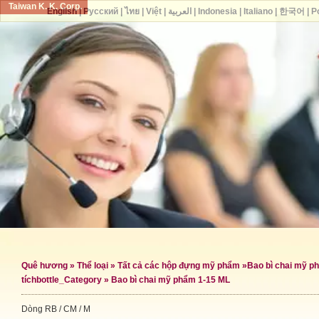
Taiwan K. K. Corp.
English
|
Русский
|
ไทย
|
Việt
|
العربية
|
Indonesia
|
Italiano
|
한국어
|
P
Quê hương
»
Thể loại
»
Tất cả các hộp đựng mỹ phẩm
»
Bao bì chai mỹ p
tích
bottle_Category »
Bao bì chai mỹ phẩm 1-15 ML
Dòng RB / CM / M