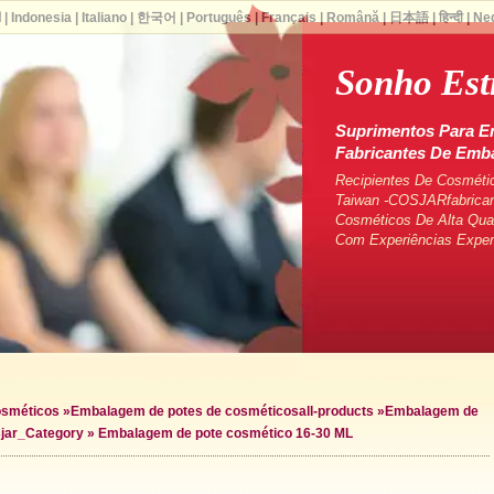
ا
|
Indonesia
|
Italiano
|
한국어
|
Português
|
Français
|
Română
|
日本語
|
हिन्दी
|
Ne
Sonho Est
Suprimentos Para E
Fabricantes De Em
Recipientes De Cosméti
Taiwan -COSJARfabrican
Cosméticos De Alta Qua
Com Experiências Exper
osméticos
»
Embalagem de potes de cosméticos
all-products »
Embalagem de
s
jar_Category »
Embalagem de pote cosmético 16-30 ML