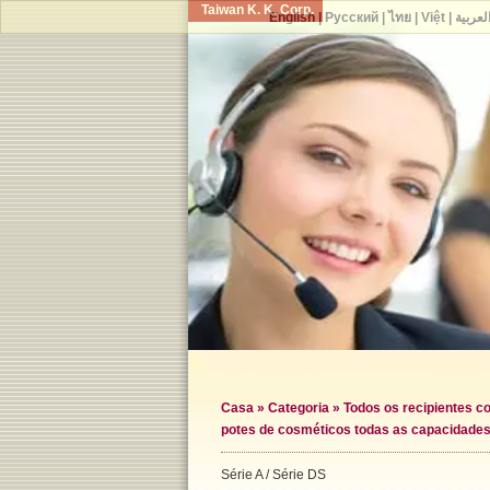
Taiwan K. K. Corp.
English
|
Русский
|
ไทย
|
Việt
|
لعربية
Casa
»
Categoria
»
Todos os recipientes c
potes de cosméticos todas as capacidade
Série A / Série DS