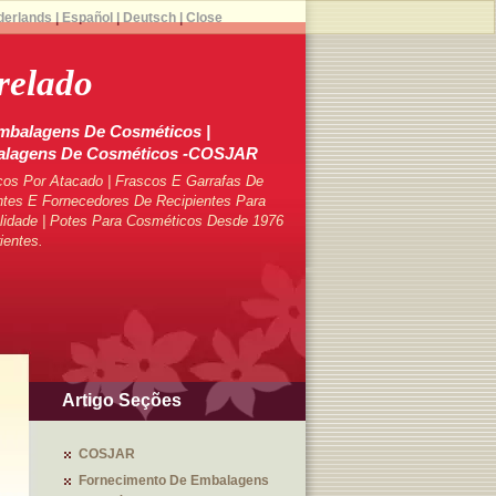
derlands
|
Español
|
Deutsch
|
Close
relado
mbalagens De Cosméticos |
balagens De Cosméticos -COSJAR
cos Por Atacado | Frascos E Garrafas De
tes E Fornecedores De Recipientes Para
lidade | Potes Para Cosméticos Desde 1976
ientes.
Artigo Seções
COSJAR
Fornecimento De Embalagens