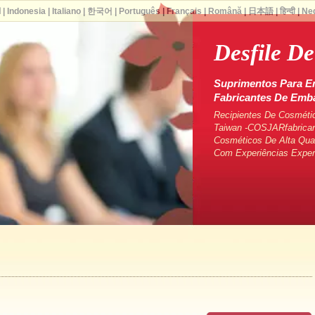
ا
|
Indonesia
|
Italiano
|
한국어
|
Português
|
Français
|
Română
|
日本語
|
हिन्दी
|
Ne
Desfile D
Suprimentos Para E
Fabricantes De Em
Recipientes De Cosméti
Taiwan -COSJARfabrican
Cosméticos De Alta Qua
Com Experiências Exper