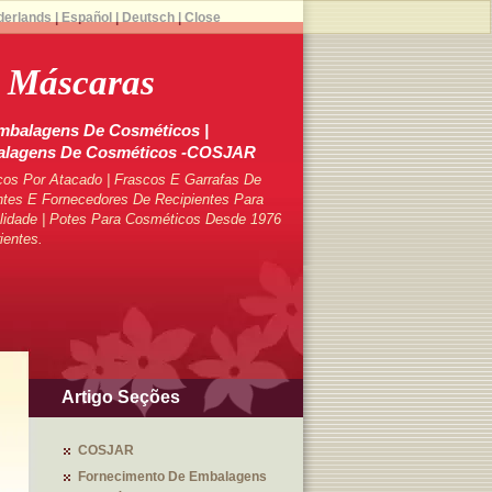
derlands
|
Español
|
Deutsch
|
Close
e Máscaras
mbalagens De Cosméticos |
balagens De Cosméticos -COSJAR
cos Por Atacado | Frascos E Garrafas De
tes E Fornecedores De Recipientes Para
lidade | Potes Para Cosméticos Desde 1976
ientes.
Artigo Seções
COSJAR
Fornecimento De Embalagens