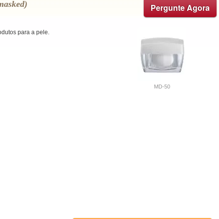
masked)
Pergunte Agora
odutos para a pele.
MD-50