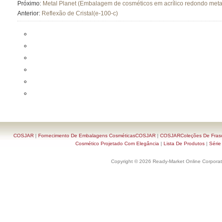
Próximo:
Metal Planet (Embalagem de cosméticos em acrílico redondo meta
Anterior:
Reflexão de Cristal(e-100-c)
COSJAR
|
Fornecimento De Embalagens CosméticasCOSJAR
|
COSJARColeções De Frasc
Cosmético Projetado Com Elegância
|
Lista De Produtos
|
Série
Copyright © 2026 Ready-Market Online Corporat