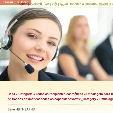
Taiwan K. K. Corp.
English
|
Русский
|
ไทย
|
Việt
|
العربية
|
Indonesia
|
Italiano
|
한국어
|
P
Casa
»
Categoria
»
Todos os recipientes cosméticos
»
Embalagem para f
de frascos cosméticos todas as capacidades
bottle_Category »
Embalage
Série HB / HBA / HD