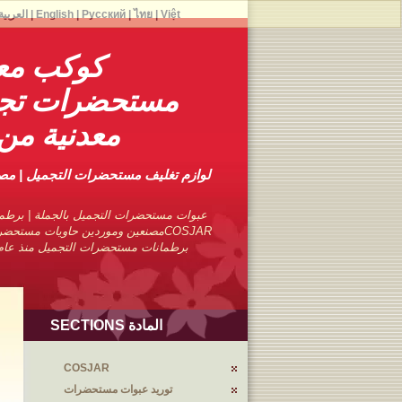
Việt
|
ไทย
|
Русский
|
English
|
العربية
كوكب معد
مستحضرات تجمي
معدنية من 
لوازم تغليف مستحضرات التجميل | م
عبوات مستحضرات التجميل بالجملة | برطما
COSJARمصنعين وموردين حاويات مستحضر
برطمانات مستحضرات التجميل منذ عام 1976 مع تجارب متمرس
المادة SECTIONS
COSJAR
توريد عبوات مستحضرات