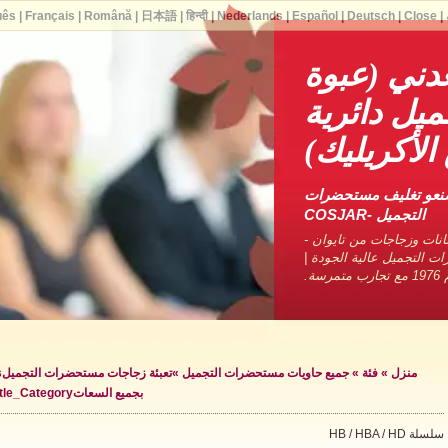
uês
|
Français
|
Română
|
日本語
|
हिन्दी
|
Nederlands
|
Español
|
Deutsch
|
Close
|
ني (عبوة
ل دائرية
الأكريليك)
صنعو تغليف مستحضرات
التجميل -COSJAR
نات وزجاجات من تايوان -
ات التجميل عالية الجودة |
ة.
منزل
»
فئة
»
جميع حاويات مستحضرات التجميل
»
تعبئة زجاجات مستحضرات التجميل
»
بجميع السعات
tle_Category »
سلسلة HB / HBA / HD