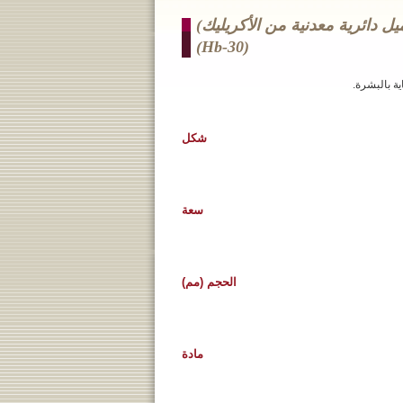
دائرية معدنية من الأكريليك)
(hb-30)
ة بالبشرة.
شكل
سعة
الحجم (مم)
مادة