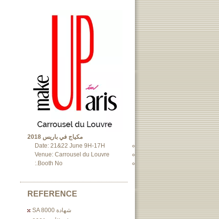
مكياج في باريس 2018
Date: 21&22 June 9H-17H
Venue: Carrousel du Louvre
Booth No.:
REFERENCE
شهادة SA 8000