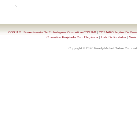
COSJAR
|
Fornecimento De Embalagens CosméticasCOSJAR
|
COSJARColeções De Frasc
Cosmético Projetado Com Elegância
|
Lista De Produtos
|
Série
Copyright © 2026 Ready-Market Online Corporat