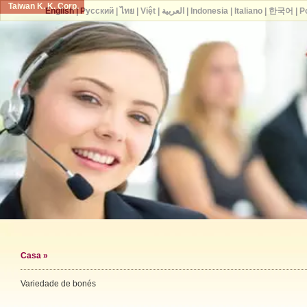
Taiwan K. K. Corp.
English
|
Русский
|
ไทย
|
Việt
|
العربية
|
Indonesia
|
Italiano
|
한국어
|
P
Casa
»
Variedade de bonés