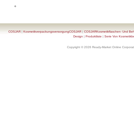
COSJAR
|
KosmetikverpackungsversorgungCOSJAR
|
COSJARKosmetikflaschen- Und Behä
Design
|
Produktliste
|
Serie Von Kosmetikb
Copyright © 2026 Ready-Market Online Corporat