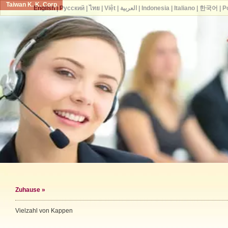
Taiwan K. K. Corp.
English
|
Русский
|
ไทย
|
Việt
|
العربية
|
Indonesia
|
Italiano
|
한국어
|
P
Zuhause
»
Vielzahl von Kappen