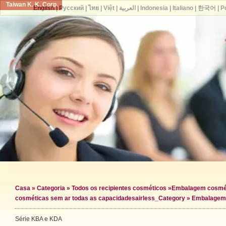
Taiwan K. K. Corp.
English
|
Русский
|
ไทย
|
Việt
|
العربية
|
Indonesia
|
Italiano
|
한국어
|
P
Casa
»
Categoria
»
Todos os recipientes cosméticos
»
Embalagem cosmét
cosméticas sem ar todas as capacidades
airless_Category »
Embalagem 
Série KBA e KDA