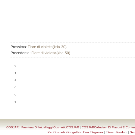
Prossimo:
Fiore di violetta(kda-30)
Precedente:
Fiore di violetta(kba-50)
COSJAR
|
Fornitura Di Imballaggi CosmeticiCOSJAR
|
COSJARCollezioni Di Flaconi E Conten
Per Cosmetici Progettato Con Eleganza
|
Elenco Prodotti
|
Ser