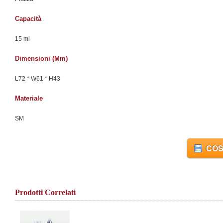
Capacità
15 ml
Dimensioni (mm)
L72 * W61 * H43
Materiale
SM
COS
Prodotti Correlati