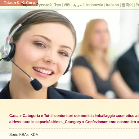
Taiwan K. K. Corp.
English
|
Русский
|
ไทย
|
Việt
|
العربية
|
Indonesia
|
Italiano
|
한국어
|
P
Casa
»
Categoria
»
Tutti i contenitori cosmetici
»
Imballaggio cosmetico ai
airless tutte le capacità
airless_Category »
Confezionamento cosmetico ai
Serie KBA e KDA