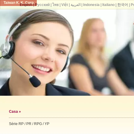
Taiwan K. K. Corp.
English
|
Русский
|
ไทย
|
Việt
|
العربية
|
Indonesia
|
Italiano
|
한국어
|
P
Casa
»
Série RP / PR / RPG / YP