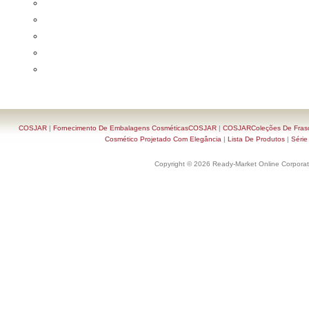
COSJAR
|
Fornecimento De Embalagens CosméticasCOSJAR
|
COSJARColeções De Frasc
Cosmético Projetado Com Elegância
|
Lista De Produtos
|
Série
Copyright © 2026 Ready-Market Online Corporat