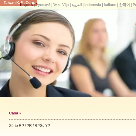
Taiwan K. K. Corp.
English
|
Русский
|
ไทย
|
Việt
|
العربية
|
Indonesia
|
Italiano
|
한국어
|
P
Casa
»
Série RP / PR / RPG / YP