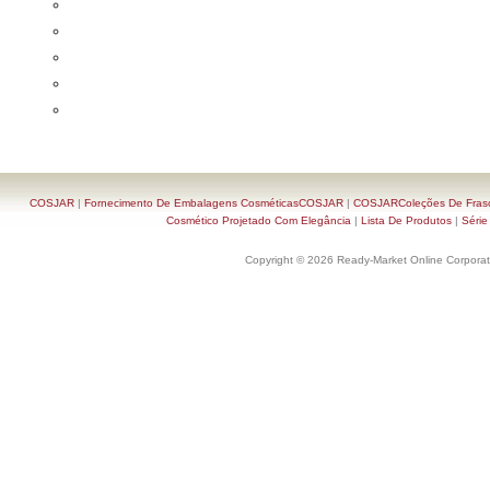
COSJAR
|
Fornecimento De Embalagens CosméticasCOSJAR
|
COSJARColeções De Frasc
Cosmético Projetado Com Elegância
|
Lista De Produtos
|
Série
Copyright © 2026 Ready-Market Online Corporat