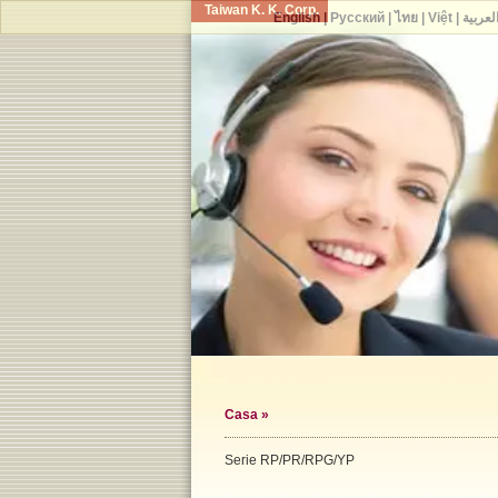
Taiwan K. K. Corp.
English
|
Русский
|
ไทย
|
Việt
|
لعربية
Casa
»
Serie RP/PR/RPG/YP