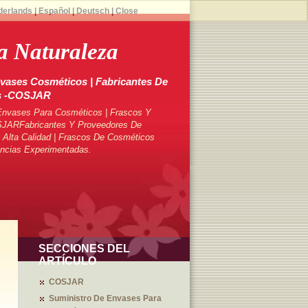
derlands
|
Español
|
Deutsch
|
Close
a Naturaleza
vases Cosméticos | Fabricantes De
s -COSJAR
Envases Para Cosméticos | Frascos Y
SJARFabricantes Y Proveedores De
Alta Calidad | Frascos De Cosméticos
ncias Experimentadas.
SECCIONES DEL
ARTÍCULO
COSJAR
Suministro De Envases Para