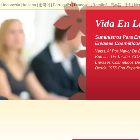
ا
|
Indonesia
|
Italiano
|
한국어
|
Português
|
Français
|
Română
|
日本語
|
हिन्दी
|
Ne
Vida En L
Suministros Para En
Envases Cosmético
Venta Al Por Mayor De 
Botellas De Taiwán -CO
Envases Cosméticos De 
Desde 1976 Con Experie