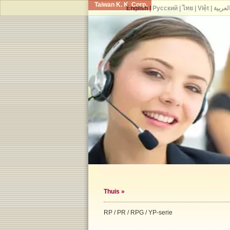
Taiwan K. K. Corp.
English
|
Русский
|
ไทย
|
Việt
|
لعربية
Thuis
»
RP / PR / RPG / YP-serie