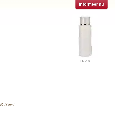
Informeer nu
PR-200
AR Now!