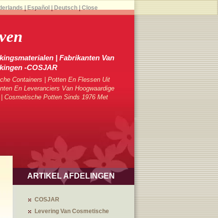
derlands
|
Español
|
Deutsch
|
Close
ven
ingsmaterialen | Fabrikanten Van
kkingen -COSJAR
che Containers | Potten En Flessen Uit
ten En Leveranciers Van Hoogwaardige
 | Cosmetische Potten Sinds 1976 Met
ARTIKEL AFDELINGEN
COSJAR
Levering Van Cosmetische