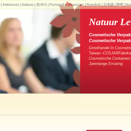
ا
|
Indonesia
|
Italiano
|
한국어
|
Português
|
Français
|
Română
|
日本語
|
हिन्दी
|
Ne
Natuur Le
Cosmetische Verpakk
Cosmetische Verpa
Groothandel In Cosmetis
Taiwan -COSJARFabrikan
Cosmetische Containers
Jarenlange Ervaring.