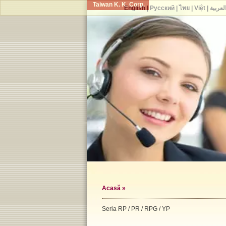
Taiwan K. K. Corp.
English
|
Русский
|
ไทย
|
Việt
|
لعربية
Acasă
»
Seria RP / PR / RPG / YP