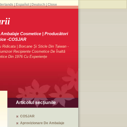
derlands
|
Español
|
Deutsch
|
Close
rii
Ambalaje Cosmetice | Producători
tice -COSJAR
Ridicata | Borcane Și Sticle Din Taiwan -
rnizori Recipiente Cosmetice De Înaltă
etice Din 1976 Cu Experiențe
Articolul secțiunile
COSJAR
Aprovizionare De Ambalaje