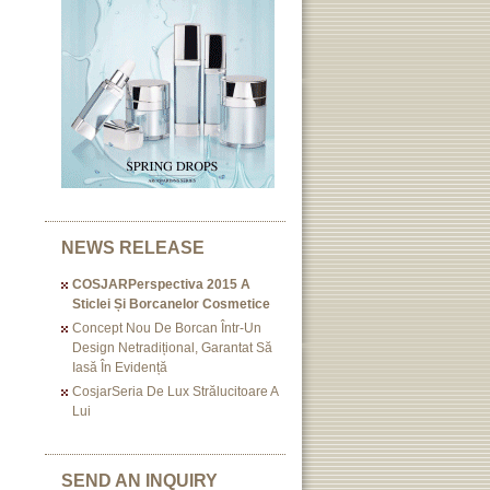
NEWS RELEASE
COSJARPerspectiva 2015 A
Sticlei Și Borcanelor Cosmetice
Concept Nou De Borcan Într-Un
Design Netradițional, Garantat Să
Iasă În Evidență
CosjarSeria De Lux Strălucitoare A
Lui
SEND AN INQUIRY