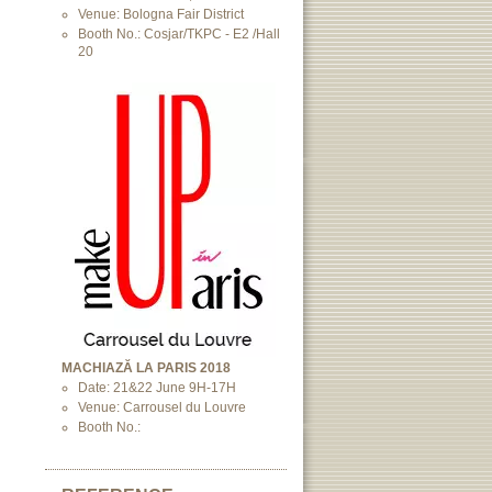
Venue: Bologna Fair District
Booth No.: Cosjar/TKPC - E2 /Hall
20
MACHIAZĂ LA PARIS 2018
Date: 21&22 June 9H-17H
Venue: Carrousel du Louvre
Booth No.: