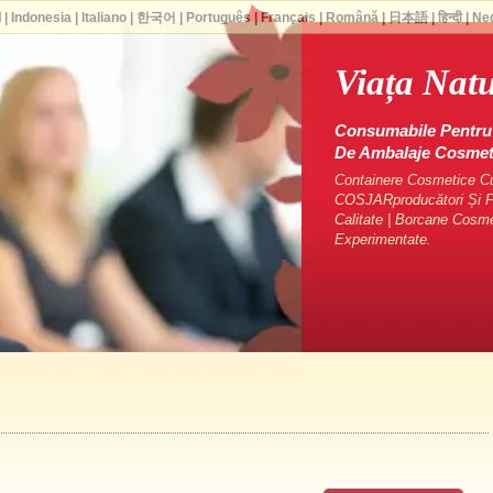
ا
|
Indonesia
|
Italiano
|
한국어
|
Português
|
Français
|
Română
|
日本語
|
हिन्दी
|
Ne
Viața Natu
Consumabile Pentru 
De Ambalaje Cosme
Containere Cosmetice Cu 
COSJARproducători Și Fu
Calitate | Borcane Cosm
Experimentate.