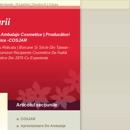
derlands
|
Español
|
Deutsch
|
Close
rii
Ambalaje Cosmetice | Producători
tice -COSJAR
Ridicata | Borcane Și Sticle Din Taiwan -
rnizori Recipiente Cosmetice De Înaltă
etice Din 1976 Cu Experiențe
Articolul secțiunile
COSJAR
Aprovizionare De Ambalaje