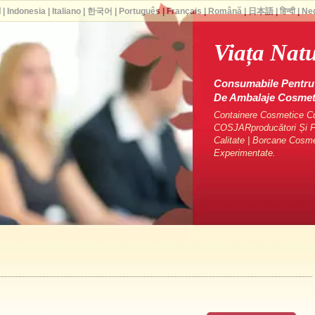
ا
|
Indonesia
|
Italiano
|
한국어
|
Português
|
Français
|
Română
|
日本語
|
हिन्दी
|
Ne
Viața Natu
Consumabile Pentru 
De Ambalaje Cosme
Containere Cosmetice Cu 
COSJARproducători Și Fu
Calitate | Borcane Cosm
Experimentate.