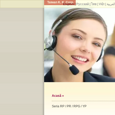
Taiwan K. K. Corp.
English
|
Русский
|
ไทย
|
Việt
|
لعربية
Acasă
»
Seria RP / PR / RPG / YP