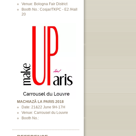
Venue: Bologna Fair District
Booth No.: Cosjar/TKPC - E2 /Hall
20
MACHIAZĂ LA PARIS 2018
Date: 21&22 June 9H-17H
Venue: Carrousel du Louvre
Booth No.: