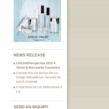
NEWS RELEASE
COSJARPerspectiva 2015 A
Sticlei Și Borcanelor Cosmetice
Concept Nou De Borcan Într-Un
Design Netradițional, Garantat Să
Iasă În Evidență
CosjarSeria De Lux Strălucitoare A
Lui
SEND AN INQUIRY