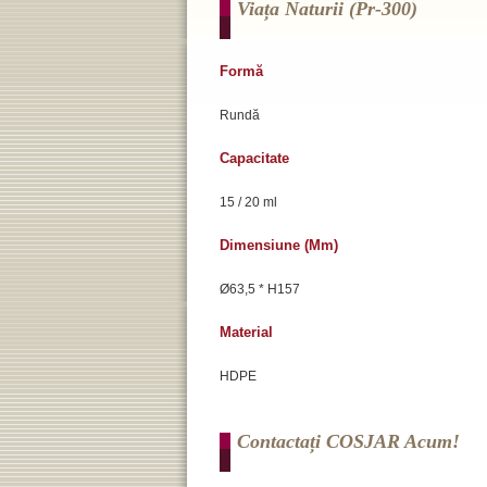
Viața Naturii (pr-300)
Formă
Rundă
Capacitate
15 / 20 ml
Dimensiune (mm)
Ø63,5 * H157
Material
HDPE
Contactați COSJAR Acum!