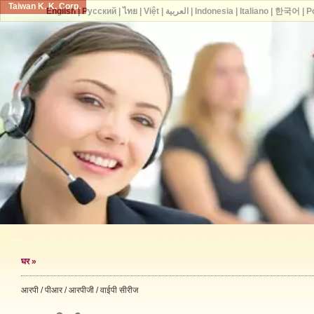
Taiwan K. K. Corp.
English
|
Русский
|
ไทย
|
Việt
|
العربية
|
Indonesia
|
Italiano
|
한국어
|
P
घर
»
आरपी / पीआर / आरपीजी / वाईपी सीरीज