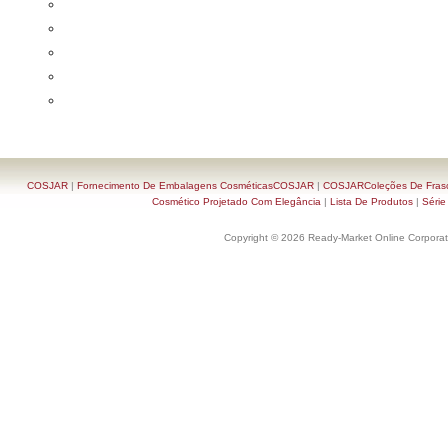
COSJAR
|
Fornecimento De Embalagens CosméticasCOSJAR
|
COSJARColeções De Frasc
Cosmético Projetado Com Elegância
|
Lista De Produtos
|
Série
Copyright © 2026 Ready-Market Online Corporat