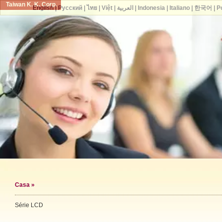
Taiwan K. K. Corp.
English
|
Русский
|
ไทย
|
Việt
|
العربية
|
Indonesia
|
Italiano
|
한국어
|
P
Casa
»
Série LCD